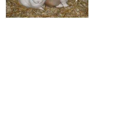
Het voer is bij de dagprijs
inbegrepen en bestaat
hoofdzakelijk uit krachtvoer,
hooi, fruit en groenten.
Voldoende water is
vanzelfsprekend.
Overtuig uzelf tijdens een
persoonlijk bezoek aan onze