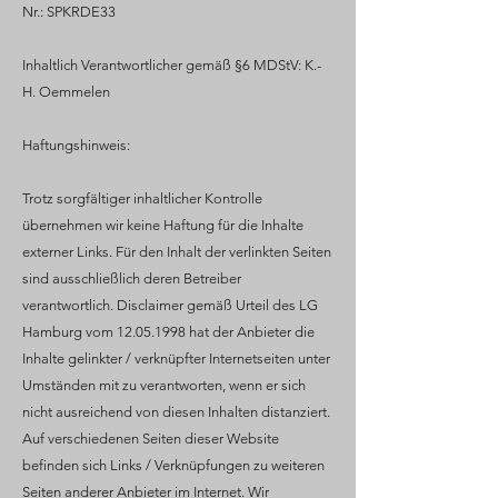
Nr.: SPKRDE33
Inhaltlich Verantwortlicher gemäß §6 MDStV: K.-
H. Oemmelen
Haftungshinweis:
Trotz sorgfältiger inhaltlicher Kontrolle
übernehmen wir keine Haftung für die Inhalte
externer Links. Für den Inhalt der verlinkten Seiten
sind ausschließlich deren Betreiber
verantwortlich. Disclaimer gemäß Urteil des LG
Hamburg vom
12.05.1998
hat der Anbieter die
Inhalte gelinkter / verknüpfter Internetseiten unter
Umständen mit zu verantworten, wenn er sich
nicht ausreichend von diesen Inhalten distanziert.
Auf verschiedenen Seiten dieser Website
befinden sich Links / Verknüpfungen zu weiteren
Seiten anderer Anbieter im Internet. Wir