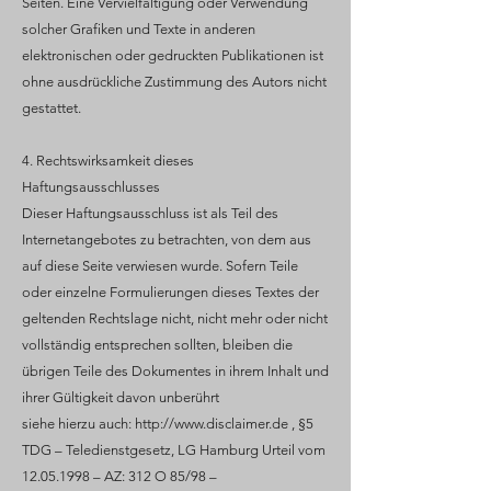
Seiten. Eine Vervielfältigung oder Verwendung
solcher Grafiken und Texte in anderen
elektronischen oder gedruckten Publikationen ist
ohne ausdrückliche Zustimmung des Autors nicht
gestattet.
4. Rechtswirksamkeit dieses
Haftungsausschlusses
Dieser Haftungsausschluss ist als Teil des
Internetangebotes zu betrachten, von dem aus
auf diese Seite verwiesen wurde. Sofern Teile
oder einzelne Formulierungen dieses Textes der
geltenden Rechtslage nicht, nicht mehr oder nicht
vollständig entsprechen sollten, bleiben die
übrigen Teile des Dokumentes in ihrem Inhalt und
ihrer Gültigkeit davon unberührt
siehe hierzu auch:
http://www.disclaimer.de
, §5
TDG – Teledienstgesetz, LG Hamburg Urteil vom
12.05.1998
– AZ: 312 O 85/98 –