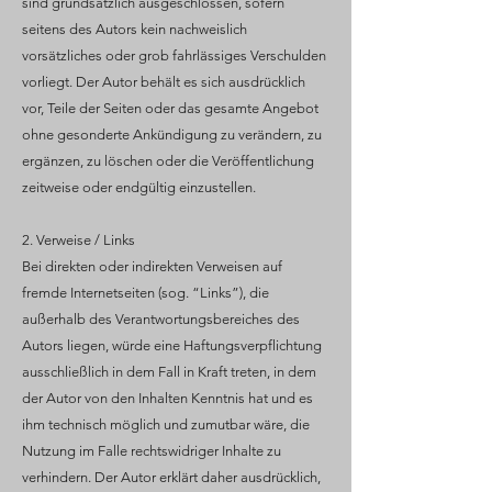
sind grundsätzlich ausgeschlossen, sofern
seitens des Autors kein nachweislich
vorsätzliches oder grob fahrlässiges Verschulden
vorliegt. Der Autor behält es sich ausdrücklich
vor, Teile der Seiten oder das gesamte Angebot
ohne gesonderte Ankündigung zu verändern, zu
ergänzen, zu löschen oder die Veröffentlichung
zeitweise oder endgültig einzustellen.
2. Verweise / Links
Bei direkten oder indirekten Verweisen auf
fremde Internetseiten (sog. “Links”), die
außerhalb des Verantwortungsbereiches des
Autors liegen, würde eine Haftungsverpflichtung
ausschließlich in dem Fall in Kraft treten, in dem
der Autor von den Inhalten Kenntnis hat und es
ihm technisch möglich und zumutbar wäre, die
Nutzung im Falle rechtswidriger Inhalte zu
verhindern. Der Autor erklärt daher ausdrücklich,