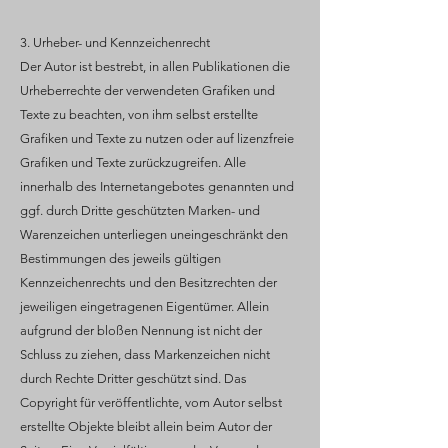
3. Urheber- und Kennzeichenrecht
Der Autor ist bestrebt, in allen Publikationen die
Urheberrechte der verwendeten Grafiken und
Texte zu beachten, von ihm selbst erstellte
Grafiken und Texte zu nutzen oder auf lizenzfreie
Grafiken und Texte zurückzugreifen. Alle
innerhalb des Internetangebotes genannten und
ggf. durch Dritte geschützten Marken- und
Warenzeichen unterliegen uneingeschränkt den
Bestimmungen des jeweils gültigen
Kennzeichenrechts und den Besitzrechten der
jeweiligen eingetragenen Eigentümer. Allein
aufgrund der bloßen Nennung ist nicht der
Schluss zu ziehen, dass Markenzeichen nicht
durch Rechte Dritter geschützt sind. Das
Copyright für veröffentlichte, vom Autor selbst
erstellte Objekte bleibt allein beim Autor der