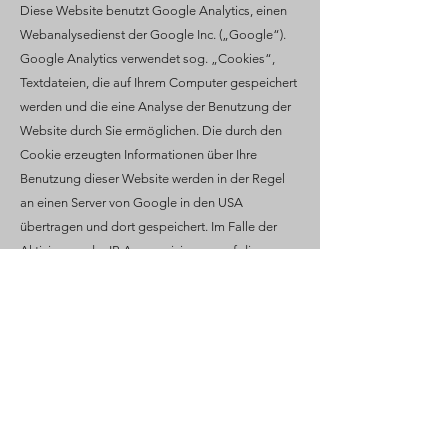
Diese Website benutzt Google Analytics, einen
Webanalysedienst der Google Inc. („Google“).
Google Analytics verwendet sog. „Cookies“,
Textdateien, die auf Ihrem Computer gespeichert
werden und die eine Analyse der Benutzung der
Website durch Sie ermöglichen. Die durch den
Cookie erzeugten Informationen über Ihre
Benutzung dieser Website werden in der Regel
an einen Server von Google in den USA
übertragen und dort gespeichert. Im Falle der
Aktivierung der IP-Anonymisierung auf dieser
Webseite, wird Ihre IP-Adresse von Google
jedoch innerhalb von Mitgliedstaaten der
Europäischen Union oder in anderen
Vertragsstaaten des Abkommens über den
Europäischen Wirtschaftsraum zuvor gekürzt. Nur
in Ausnahmefällen wird die volle IP-Adresse an
einen Server von Google in den USA übertragen
und dort gekürzt. Im Auftrag des Betreibers