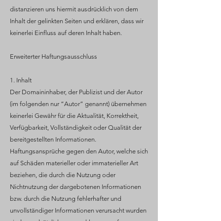
distanzieren uns hiermit ausdrücklich von dem
Inhalt der gelinkten Seiten und erklären, dass wir
keinerlei Einfluss auf deren Inhalt haben.
Erweiterter Haftungsausschluss
1. Inhalt
Der Domaininhaber, der Publizist und der Autor
(im folgenden nur “Autor” genannt) übernehmen
keinerlei Gewähr für die Aktualität, Korrektheit,
Verfügbarkeit, Vollständigkeit oder Qualität der
bereitgestellten Informationen.
Haftungsansprüche gegen den Autor, welche sich
auf Schäden materieller oder immaterieller Art
beziehen, die durch die Nutzung oder
Nichtnutzung der dargebotenen Informationen
bzw. durch die Nutzung fehlerhafter und
unvollständiger Informationen verursacht wurden