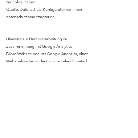
zur Folge haben.
Quelle: Datenschutz-Konfigurator von
mein-
datenschutzbeauftragter.de
Hinweise zur Datenverarbeitung im
Zusammenhang mit Google Analytics
Diese Website benutzt Google Analytics, einen
Webanalysedienst der Google Ireland Limited.
Wenn der Verantwortliche für die
Datenverarbeitung auf dieser Website außerhalb
des Europäischen Wirtschaftsraumes oder der
Schweiz sitzt, dann erfolgt die Google Analytics
Datenverarbeitung durch Google LLC. Google
LLC und Google Ireland Limited werden
nachfolgend "Google" genannt.
Google Analytics verwendet sog. "Cookies",
Textdateien, die auf dem Computer des