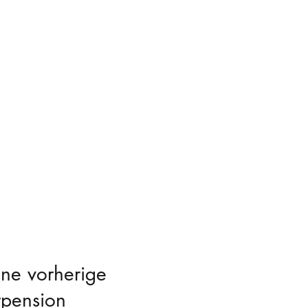
hne vorherige
rpension