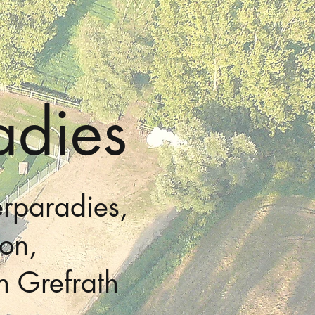
adies
erparadies,
on,
n Grefrath